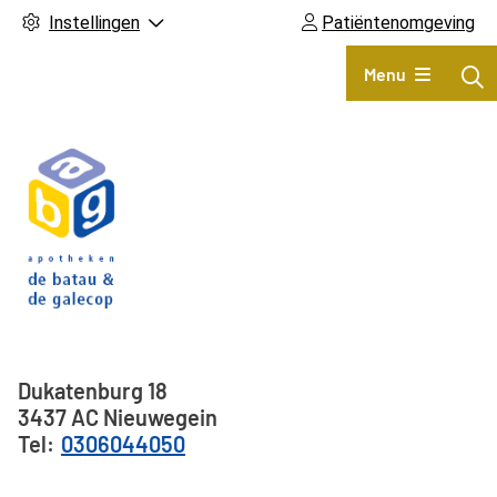
Instellingen
Patiëntenomgeving
Hoofdmenu
Menu
Adresgegevens
Dukatenburg
18
3437 AC
Nieuwegein
0306044050