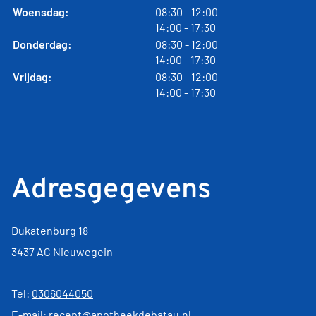
tot
Woensdag:
08:30
- 12:00
tot
14:00
- 17:30
tot
Donderdag:
08:30
- 12:00
tot
14:00
- 17:30
tot
Vrijdag:
08:30
- 12:00
tot
14:00
- 17:30
Adresgegevens
Dukatenburg 18
3437 AC Nieuwegein
Tel:
0306044050
E-mail:
recept@apotheekdebatau.nl