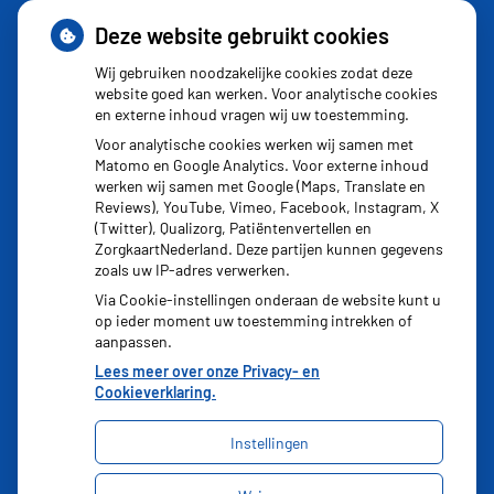
Schurft sinds corona geen vergeten ziekte meer: aantal
Deze website gebruikt cookies
uitbraken fors gestegen
Wij gebruiken noodzakelijke cookies zodat deze
Stoppen met afslankmedicijnen betekent zonder
website goed kan werken. Voor analytische cookies
en externe inhoud vragen wij uw toestemming.
leefstijlaanpassingen weer gewichtstoename
Voor analytische cookies werken wij samen met
Kookadvies drinkwater in provincie Utrecht vanwege
Matomo en Google Analytics. Voor externe inhoud
besmetting
werken wij samen met Google (Maps, Translate en
Reviews), YouTube, Vimeo, Facebook, Instagram, X
Terugroepactie babyvoeding Nestlé: bacterie kan baby’s
(Twitter), Qualizorg, Patiëntenvertellen en
ziek maken
ZorgkaartNederland. Deze partijen kunnen gegevens
zoals uw IP-adres verwerken.
Via Cookie-instellingen onderaan de website kunt u
op ieder moment uw toestemming intrekken of
aanpassen.
Lees meer over onze Privacy- en
Cookieverklaring.
Instellingen
Uw Zorg Online
|
Beheer