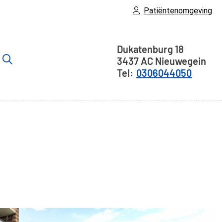
Patiëntenomgeving
Adresgegeven
Dukatenburg
18
3437 AC
Nieuwegein
er
0306044050
bmenu