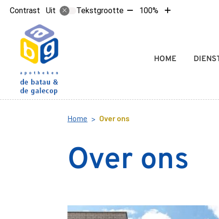
Tekst
Tekst
Contrast
Tekstgrootte
100%
Uit
verkleinen
vergroten
met
met
10%
10%
Hoofdmenu
HOME
DIENS
Home
Over ons
Over ons