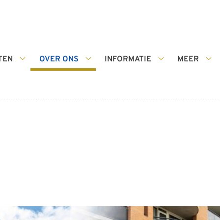
TEN
OVER ONS
INFORMATIE
MEER
Diensten
Over
Informatie
Me
submenu
ons
submenu
su
submenu