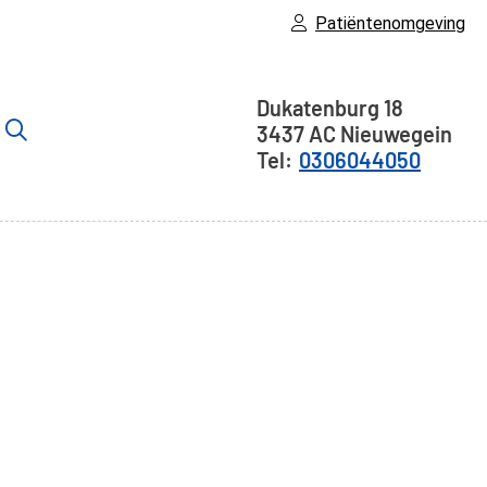
Patiëntenomgeving
Adresgegeven
Dukatenburg
18
3437 AC
Nieuwegein
er
0306044050
bmenu