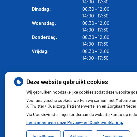
t
o
14:00
- 17:30
o
t
t
Dinsdag:
08:30
- 12:00
t
t
o
14:00
- 17:30
o
t
t
Woensdag:
08:30
- 12:00
t
t
o
14:00
- 17:30
o
t
t
Donderdag:
08:30
- 12:00
t
t
o
14:00
- 17:30
o
t
t
Vrijdag:
08:30
- 12:00
t
t
o
14:00
- 17:30
o
t
t
Deze website gebruikt cookies
Wij gebruiken noodzakelijke cookies zodat deze website go
Voor analytische cookies werken wij samen met Matomo en 
X (Twitter), Qualizorg, Patiëntenvertellen en ZorgkaartNed
Via Cookie-instellingen onderaan de website kunt u op ie
Lees meer over onze Privacy- en Cookieverklaring.
Instellingen
Weigeren
Accepteren