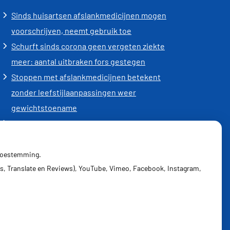
Sinds huisartsen afslankmedicijnen mogen
voorschrijven, neemt gebruik toe
Schurft sinds corona geen vergeten ziekte
meer: aantal uitbraken fors gestegen
Stoppen met afslankmedicijnen betekent
zonder leefstijlaanpassingen weer
gewichtstoename
Kookadvies drinkwater in provincie Utrecht
vanwege besmetting
Terugroepactie babyvoeding Nestlé: bacterie
 toestemming.
s, Translate en Reviews), YouTube, Vimeo, Facebook, Instagram,
kan baby’s ziek maken