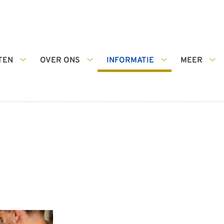
TEN
OVER ONS
INFORMATIE
MEER
Diensten
Over
Informatie
Me
submenu
ons
submenu
su
submenu