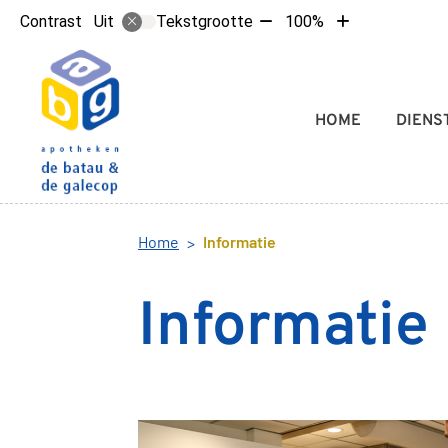
Tekst
Tekst
Contrast
Tekstgrootte
100%
Uit
verkleinen
vergroten
met
met
10%
10%
Hoofdmenu
HOME
DIENS
Home
Informatie
Informatie