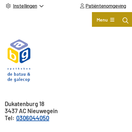
Instellingen
Patiëntenomgeving
Hoofdmenu
Menu
Adresgegevens
Dukatenburg
18
3437 AC
Nieuwegein
0306044050