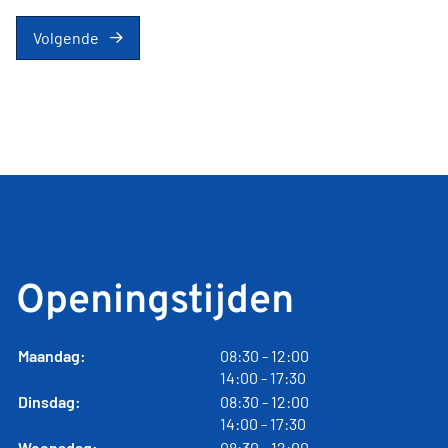
Volgende
Openingstijden
tot
Maandag:
08:30
- 12:00
tot
14:00
- 17:30
tot
Dinsdag:
08:30
- 12:00
tot
14:00
- 17:30
tot
Woensdag:
08:30
- 12:00