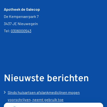
Apotheek de Galecop
De Kempenaerpark 7
3437 JE Nieuwegein
Tel:
0306000543
Nieuwste berichten
Sinds huisartsen afslankmedicijnen mogen
voorschrijven, neemt gebruik toe
Schurft sinds corona geen vergeten ziekte meer: aantal