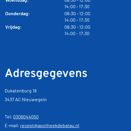
tot
14:00
- 17:30
tot
Donderdag:
08:30
- 12:00
tot
14:00
- 17:30
tot
Vrijdag:
08:30
- 12:00
tot
14:00
- 17:30
Adresgegevens
Dukatenburg 18
3437 AC Nieuwegein
Tel:
0306044050
E-mail:
recept@apotheekdebatau.nl