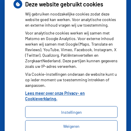
Deze website gebruikt cookies
uitbraken fors gestegen
Wij gebruiken noodzakelijke cookies zodat deze
Stoppen met afslankmedicijnen betekent zonder
website goed kan werken. Voor analytische cookies
en externe inhoud vragen wij uw toestemming.
leefstijlaanpassingen weer gewichtstoename
Voor analytische cookies werken wij samen met
Kookadvies drinkwater in provincie Utrecht vanwege
Matomo en Google Analytics. Voor externe inhoud
besmetting
werken wij samen met Google (Maps, Translate en
Reviews), YouTube, Vimeo, Facebook, Instagram, X
Terugroepactie babyvoeding Nestlé: bacterie kan baby’s
(Twitter), Qualizorg, Patiëntenvertellen en
ZorgkaartNederland. Deze partijen kunnen gegevens
ziek maken
zoals uw IP-adres verwerken.
Via Cookie-instellingen onderaan de website kunt u
op ieder moment uw toestemming intrekken of
aanpassen.
Lees meer over onze Privacy- en
Cookieverklaring.
Instellingen
Uw Zorg Online
|
Beheer
Weigeren
Bezoek