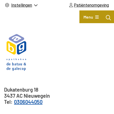
Instellingen
Patiëntenomgeving
Hoofdmenu
Menu
Adresgegevens
Dukatenburg
18
3437 AC
Nieuwegein
0306044050