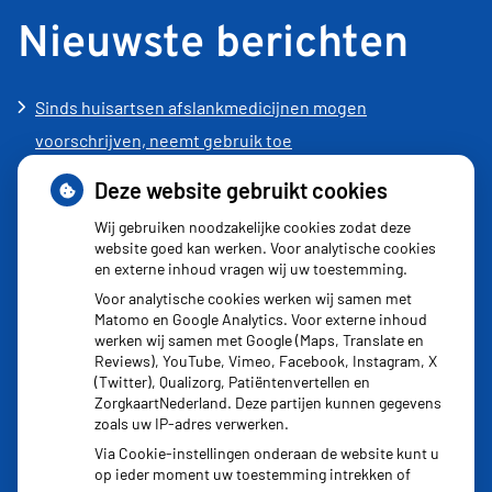
Nieuwste berichten
Sinds huisartsen afslankmedicijnen mogen
voorschrijven, neemt gebruik toe
Schurft sinds corona geen vergeten ziekte meer: aantal
Deze website gebruikt cookies
uitbraken fors gestegen
Wij gebruiken noodzakelijke cookies zodat deze
Stoppen met afslankmedicijnen betekent zonder
website goed kan werken. Voor analytische cookies
en externe inhoud vragen wij uw toestemming.
leefstijlaanpassingen weer gewichtstoename
Voor analytische cookies werken wij samen met
Kookadvies drinkwater in provincie Utrecht vanwege
Matomo en Google Analytics. Voor externe inhoud
besmetting
werken wij samen met Google (Maps, Translate en
Reviews), YouTube, Vimeo, Facebook, Instagram, X
Terugroepactie babyvoeding Nestlé: bacterie kan baby’s
(Twitter), Qualizorg, Patiëntenvertellen en
ziek maken
ZorgkaartNederland. Deze partijen kunnen gegevens
zoals uw IP-adres verwerken.
Via Cookie-instellingen onderaan de website kunt u
op ieder moment uw toestemming intrekken of