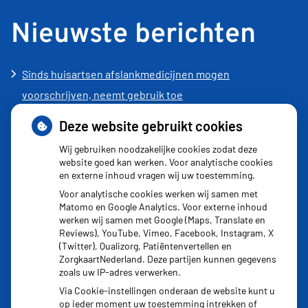
Nieuwste berichten
Sinds huisartsen afslankmedicijnen mogen
voorschrijven, neemt gebruik toe
Schurft sinds corona geen vergeten ziekte meer: aantal
Deze website gebruikt cookies
uitbraken fors gestegen
Wij gebruiken noodzakelijke cookies zodat deze
Stoppen met afslankmedicijnen betekent zonder
website goed kan werken. Voor analytische cookies
en externe inhoud vragen wij uw toestemming.
leefstijlaanpassingen weer gewichtstoename
Voor analytische cookies werken wij samen met
Kookadvies drinkwater in provincie Utrecht vanwege
Matomo en Google Analytics. Voor externe inhoud
besmetting
werken wij samen met Google (Maps, Translate en
Reviews), YouTube, Vimeo, Facebook, Instagram, X
Terugroepactie babyvoeding Nestlé: bacterie kan baby’s
(Twitter), Qualizorg, Patiëntenvertellen en
ziek maken
ZorgkaartNederland. Deze partijen kunnen gegevens
zoals uw IP-adres verwerken.
Via Cookie-instellingen onderaan de website kunt u
op ieder moment uw toestemming intrekken of