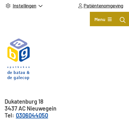
Instellingen
Patiëntenomgeving
Hoofdmenu
Menu
Adresgegevens
Dukatenburg
18
3437 AC
Nieuwegein
0306044050