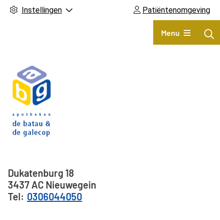
Instellingen
Patiëntenomgeving
Hoofdmenu
Menu
Adresgegevens
Dukatenburg
18
3437 AC
Nieuwegein
0306044050