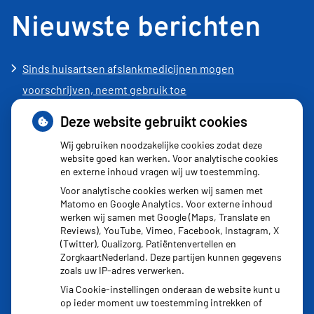
Nieuwste berichten
Sinds huisartsen afslankmedicijnen mogen
voorschrijven, neemt gebruik toe
Schurft sinds corona geen vergeten ziekte meer: aantal
Deze website gebruikt cookies
uitbraken fors gestegen
Wij gebruiken noodzakelijke cookies zodat deze
Stoppen met afslankmedicijnen betekent zonder
website goed kan werken. Voor analytische cookies
en externe inhoud vragen wij uw toestemming.
leefstijlaanpassingen weer gewichtstoename
Voor analytische cookies werken wij samen met
Kookadvies drinkwater in provincie Utrecht vanwege
Matomo en Google Analytics. Voor externe inhoud
besmetting
werken wij samen met Google (Maps, Translate en
Reviews), YouTube, Vimeo, Facebook, Instagram, X
Terugroepactie babyvoeding Nestlé: bacterie kan baby’s
(Twitter), Qualizorg, Patiëntenvertellen en
ziek maken
ZorgkaartNederland. Deze partijen kunnen gegevens
zoals uw IP-adres verwerken.
Via Cookie-instellingen onderaan de website kunt u
op ieder moment uw toestemming intrekken of